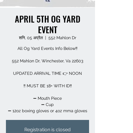
APRIL 5TH OG YARD
EVENT
शनि, 05 अप्रैल
  |  
552 Mahlon Dr
All Og Yard Events Info Below‼️
552 Mahlon Dr, Winchester, Va 22603
UPDATED ARRIVAL TIME 👉 NOON
‼️ MUST BE 18+ WITH ID‼️
➖️ Mouth Piece
➖️ Cup
➖️ 12oz boxing gloves or 4oz mma gloves
Registration is closed