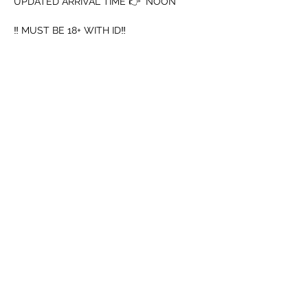
UPDATED ARRIVAL TIME 👉  NOON
‼️ MUST BE 18+ WITH ID‼️
➖️ Mouth Piece
➖️ Cup
अधिक दिखाएँ
यह इवेंट साझा करें