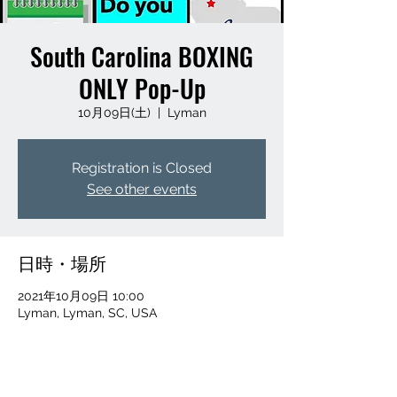
South Carolina BOXING
ONLY Pop-Up
10月09日(土)
  |  
Lyman
Registration is Closed
See other events
日時・場所
2021年10月09日 10:00
Lyman, Lyman, SC, USA