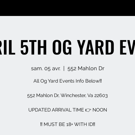
IL 5TH OG YARD E
sam. 05 avr.
  |  
552 Mahlon Dr
All Og Yard Events Info Below‼️
552 Mahlon Dr, Winchester, Va 22603
UPDATED ARRIVAL TIME 👉 NOON
‼️ MUST BE 18+ WITH ID‼️