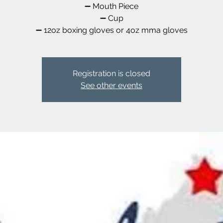
➖️ Mouth Piece
➖️ Cup
➖️ 12oz boxing gloves or 4oz mma gloves
Registration is closed
See other events