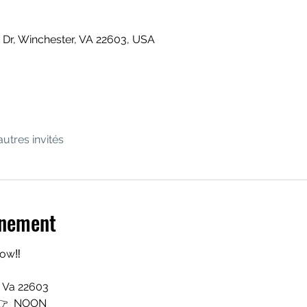
 Dr, Winchester, VA 22603, USA
autres invités
énement
low‼️
, Va 22603
👉  NOON