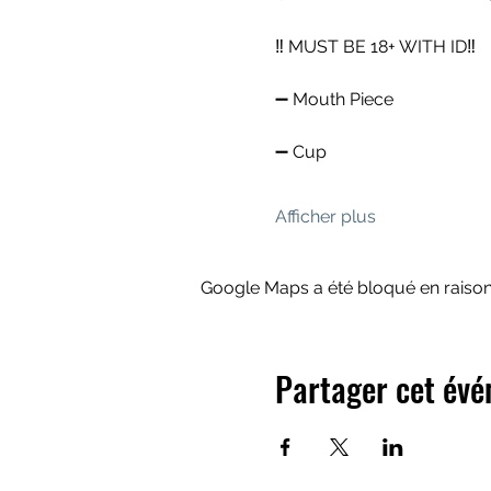
‼️ MUST BE 18+ WITH ID‼️
➖️ Mouth Piece
➖️ Cup
Afficher plus
Google Maps a été bloqué en raison
Partager cet év