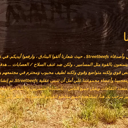
يتمتعون بالقوة مثل المسامير ، ولكن ضد عنف السلاح / العصابات .... هدف
 قوي ولكنه متواضع وقوي ولكنه لطيف محبوب ومحترم في مجتمعهم
روابط مدى الحياة مع مقاتلينا 
streetbeefs. Street هو متعدد الثقافات ويقبل جميع الناس ... باستثناء العنصريين والأشخاص ا
ك هنا. لمشاهدة جميع مقاطع الفيديو الخاصة بنا ، انتقل إلى YouTube واكتب Streetbeefs.