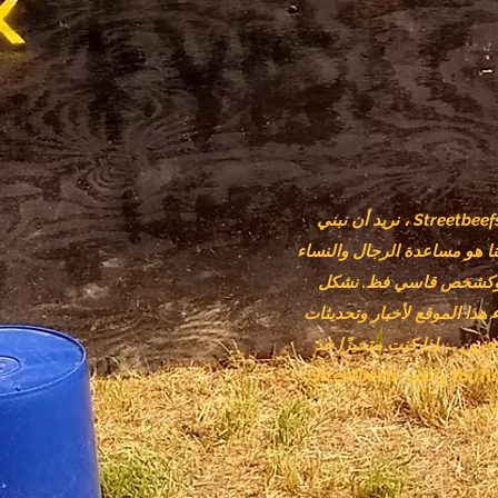
هذا هو الموقع الرسمي لمقاتلي وأصدقاء Streetbeefs ، حيث شعارنا ألقوا البنادق ، وارفعوا أيديكم. في Streetbeefs ، نريد أن نبني
نا هو مساعدة الرجال والنساء
 وكشخص قاسي فظ. نشكل
ومعجبينا وأعضاء مجموعتنا على أمل أن تتبنى عقلية Streetbeefs. تم إنشاء هذا الموقع لأخبار وتحديثات
لمحتجزين .... إذا كنت متحيزًا خذ