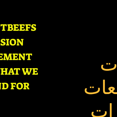
TBEEFS
SION
ات
ات
EMENT
HAT WE
بعات
بعات
D FOR
زات
زات