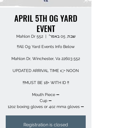
APRIL 5TH OG YARD
EVENT
שבת, 05 באפר׳
  |  
552 Mahlon Dr
➖️ 12oz boxing gloves or 4oz mma gloves
Registration is closed