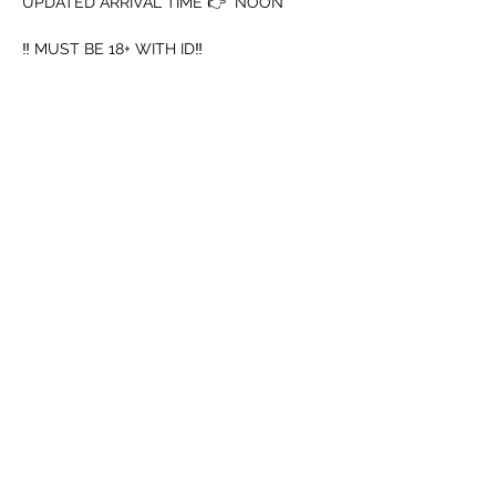
UPDATED ARRIVAL TIME 👉  NOON
‼️ MUST BE 18+ WITH ID‼️
➖️ Mouth Piece
➖️ Cup
עוד
שיתוף